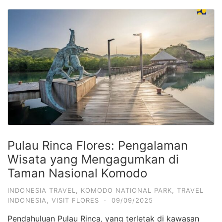
Pulau Rinca Flores: Pengalaman
Wisata yang Mengagumkan di
Taman Nasional Komodo
INDONESIA TRAVEL
,
KOMODO NATIONAL PARK
,
TRAVEL
INDONESIA
,
VISIT FLORES
·
09/09/2025
Pendahuluan Pulau Rinca, yang terletak di kawasan