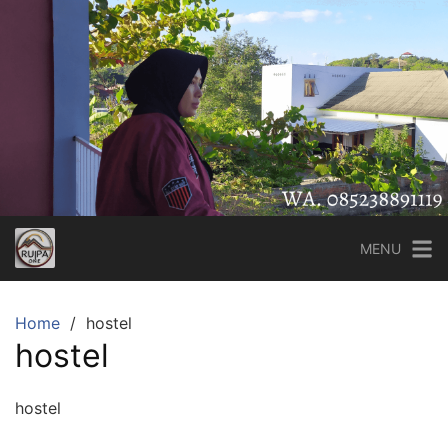
Skip
to
content
MENU
Home
hostel
hostel
hostel