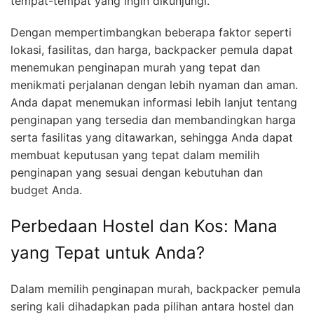
tempat-tempat yang ingin dikunjungi.
Dengan mempertimbangkan beberapa faktor seperti
lokasi, fasilitas, dan harga, backpacker pemula dapat
menemukan penginapan murah yang tepat dan
menikmati perjalanan dengan lebih nyaman dan aman.
Anda dapat menemukan informasi lebih lanjut tentang
penginapan yang tersedia dan membandingkan harga
serta fasilitas yang ditawarkan, sehingga Anda dapat
membuat keputusan yang tepat dalam memilih
penginapan yang sesuai dengan kebutuhan dan
budget Anda.
Perbedaan Hostel dan Kos: Mana
yang Tepat untuk Anda?
Dalam memilih penginapan murah, backpacker pemula
sering kali dihadapkan pada pilihan antara hostel dan