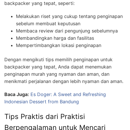
backpacker yang tepat, seperti:
Melakukan riset yang cukup tentang penginapan
sebelum membuat keputusan
Membaca review dari pengunjung sebelumnya
Membandingkan harga dan fasilitas
Mempertimbangkan lokasi penginapan
Dengan mengikuti tips memilih penginapan untuk
backpacker yang tepat, Anda dapat menemukan
penginapan murah yang nyaman dan aman, dan
menikmati perjalanan dengan lebih nyaman dan aman.
Baca Juga:
Es Doger: A Sweet and Refreshing
Indonesian Dessert from Bandung
Tips Praktis dari Praktisi
Berpengalaman untuk Mencari