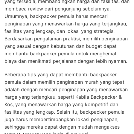
yang tersedia, membandingkan harga dan fasilitas, dan
membaca review dari pengunjung sebelumnya.
Umumnya, backpacker pemula harus mencari
penginapan yang menawarkan harga yang terjangkau,
fasilitas yang lengkap, dan lokasi yang strategis.
Berdasarkan pengalaman praktisi, memilih penginapan
yang sesuai dengan kebutuhan dan budget dapat
membantu backpacker pemula untuk menghemat
biaya dan menikmati perjalanan dengan lebih nyaman.
Beberapa tips yang dapat membantu backpacker
pemula dalam memilih penginapan murah yang tepat
adalah dengan mencari penginapan yang menawarkan
harga yang terjangkau, seperti Kabila Backpacker &
Kos, yang menawarkan harga yang kompetitif dan
fasilitas yang lengkap. Selain itu, backpacker pemula
juga harus mempertimbangkan lokasi penginapan,
sehingga mereka dapat dengan mudah mengakses