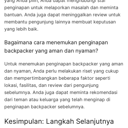
yang Anda pilih, Anda dapat menghubungi staf
penginapan untuk melaporkan masalah dan meminta
bantuan. Anda juga dapat meninggalkan review untuk
membantu pengunjung lainnya membuat keputusan
yang lebih baik.
Bagaimana cara menemukan penginapan
backpacker yang aman dan nyaman?
Untuk menemukan penginapan backpacker yang aman
dan nyaman, Anda perlu melakukan riset yang cukup
dan mempertimbangkan beberapa faktor seperti
lokasi, fasilitas, dan review dari pengunjung
sebelumnya. Anda juga dapat meminta rekomendasi
dari teman atau keluarga yang telah menginap di
penginapan backpacker sebelumnya.
Kesimpulan: Langkah Selanjutnya