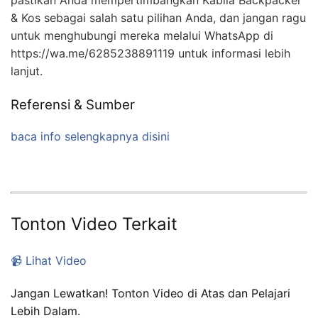
& Kos sebagai salah satu pilihan Anda, dan jangan ragu
untuk menghubungi mereka melalui WhatsApp di
https://wa.me/6285238891119 untuk informasi lebih
lanjut.
Referensi & Sumber
baca info selengkapnya disini
Tonton Video Terkait
📹 Lihat Video
Jangan Lewatkan! Tonton Video di Atas dan Pelajari
Lebih Dalam.