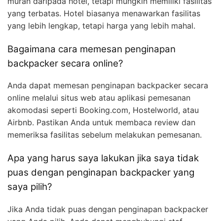
murah daripada hotel, tetapi mungkin memiliki fasilitas
yang terbatas. Hotel biasanya menawarkan fasilitas
yang lebih lengkap, tetapi harga yang lebih mahal.
Bagaimana cara memesan penginapan
backpacker secara online?
Anda dapat memesan penginapan backpacker secara
online melalui situs web atau aplikasi pemesanan
akomodasi seperti Booking.com, Hostelworld, atau
Airbnb. Pastikan Anda untuk membaca review dan
memeriksa fasilitas sebelum melakukan pemesanan.
Apa yang harus saya lakukan jika saya tidak
puas dengan penginapan backpacker yang
saya pilih?
Jika Anda tidak puas dengan penginapan backpacker