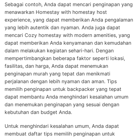
Sebagai contoh, Anda dapat mencari penginapan yang
menawarkan Homestay with homestay host
experience, yang dapat memberikan Anda pengalaman
yang lebih autentik dan nyaman. Anda juga dapat
mencari Cozy homestay with modern amenities, yang
dapat memberikan Anda kenyamanan dan kemudahan
dalam melakukan kegiatan sehari-hari. Dengan
mempertimbangkan beberapa faktor seperti lokasi,
fasilitas, dan harga, Anda dapat menemukan
penginapan murah yang tepat dan menikmati
perjalanan dengan lebih nyaman dan aman. Tips
memilih penginapan untuk backpacker yang tepat
dapat membantu Anda menghindari kesalahan umum
dan menemukan penginapan yang sesuai dengan
kebutuhan dan budget Anda.
Untuk menghindari kesalahan umum, Anda dapat
membuat daftar tips memilih penginapan untuk