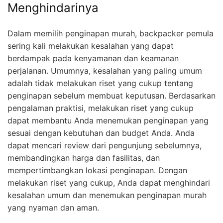
Menghindarinya
Dalam memilih penginapan murah, backpacker pemula
sering kali melakukan kesalahan yang dapat
berdampak pada kenyamanan dan keamanan
perjalanan. Umumnya, kesalahan yang paling umum
adalah tidak melakukan riset yang cukup tentang
penginapan sebelum membuat keputusan. Berdasarkan
pengalaman praktisi, melakukan riset yang cukup
dapat membantu Anda menemukan penginapan yang
sesuai dengan kebutuhan dan budget Anda. Anda
dapat mencari review dari pengunjung sebelumnya,
membandingkan harga dan fasilitas, dan
mempertimbangkan lokasi penginapan. Dengan
melakukan riset yang cukup, Anda dapat menghindari
kesalahan umum dan menemukan penginapan murah
yang nyaman dan aman.