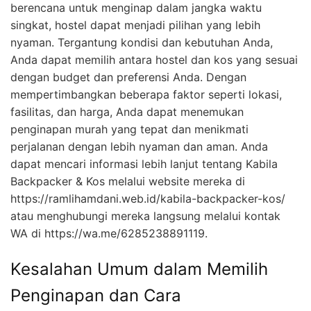
berencana untuk menginap dalam jangka waktu
singkat, hostel dapat menjadi pilihan yang lebih
nyaman. Tergantung kondisi dan kebutuhan Anda,
Anda dapat memilih antara hostel dan kos yang sesuai
dengan budget dan preferensi Anda. Dengan
mempertimbangkan beberapa faktor seperti lokasi,
fasilitas, dan harga, Anda dapat menemukan
penginapan murah yang tepat dan menikmati
perjalanan dengan lebih nyaman dan aman. Anda
dapat mencari informasi lebih lanjut tentang Kabila
Backpacker & Kos melalui website mereka di
https://ramlihamdani.web.id/kabila-backpacker-kos/
atau menghubungi mereka langsung melalui kontak
WA di https://wa.me/6285238891119.
Kesalahan Umum dalam Memilih
Penginapan dan Cara