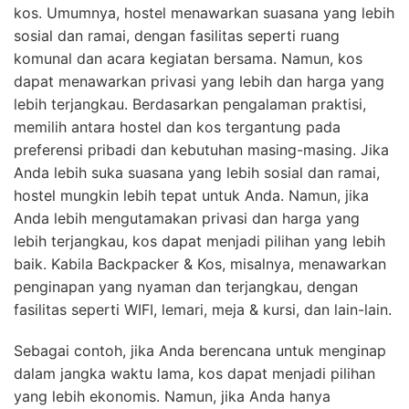
kos. Umumnya, hostel menawarkan suasana yang lebih
sosial dan ramai, dengan fasilitas seperti ruang
komunal dan acara kegiatan bersama. Namun, kos
dapat menawarkan privasi yang lebih dan harga yang
lebih terjangkau. Berdasarkan pengalaman praktisi,
memilih antara hostel dan kos tergantung pada
preferensi pribadi dan kebutuhan masing-masing. Jika
Anda lebih suka suasana yang lebih sosial dan ramai,
hostel mungkin lebih tepat untuk Anda. Namun, jika
Anda lebih mengutamakan privasi dan harga yang
lebih terjangkau, kos dapat menjadi pilihan yang lebih
baik. Kabila Backpacker & Kos, misalnya, menawarkan
penginapan yang nyaman dan terjangkau, dengan
fasilitas seperti WIFI, lemari, meja & kursi, dan lain-lain.
Sebagai contoh, jika Anda berencana untuk menginap
dalam jangka waktu lama, kos dapat menjadi pilihan
yang lebih ekonomis. Namun, jika Anda hanya